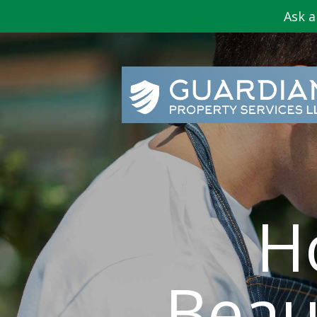
Ask a
H
Beau