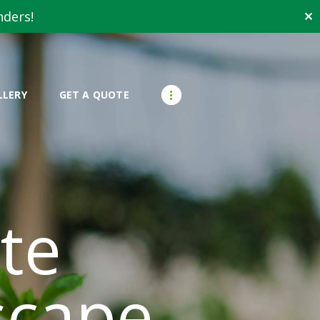
nders!
✕
LLERY
GET A QUOTE
te
scape