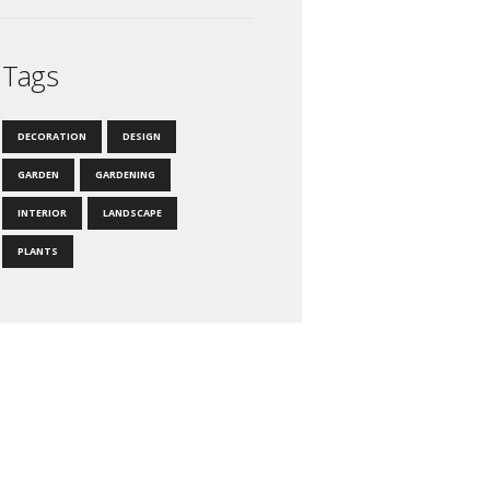
Tags
DECORATION
DESIGN
GARDEN
GARDENING
INTERIOR
LANDSCAPE
PLANTS