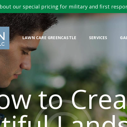
LAWN CARE
bout our special pricing for military and first respo
GREENCASTLE
GUARDIAN PROPERTY SERVICES
Lawn Care. Reimagined.
SERVICES
LAWN CARE GREENCASTLE
SERVICES
GA
GALLERY
GET A QUOTE
CLIENT AREA
ow to Crea
tiful Land